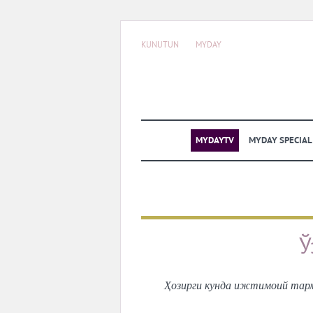
KUNUTUN
MYDAY
MYDAYTV
MYDAY SPECIA
Ў
Ҳозирги кунда ижтимоий тармо