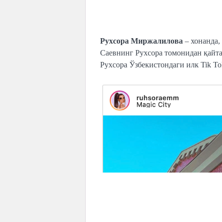
Рухсора Миржалилова
– хонанда,
Саевнинг Рухсора томонидан қайта
Рухсора Ўзбекистондаги илк Tik T