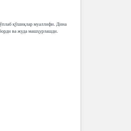
кўплаб қўшиқлар муаллифи. Дина
борди ва жуда машҳурлашди.