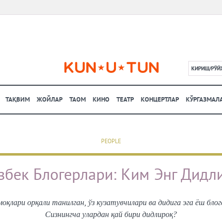
КИРИШ/РЎЙ
L
ТАҚВИМ
ЖОЙЛАР
ТАОМ
КИНО
ТЕАТР
КОНЦЕРТЛАР
КЎРГАЗМАЛ
PEOPLE
збек Блогерлари: Ким Энг Дидл
қлари орқали танилган, ўз кузатувчилари ва дидига эга ёш блог
Сизнингча улардан қай бири дидлироқ?