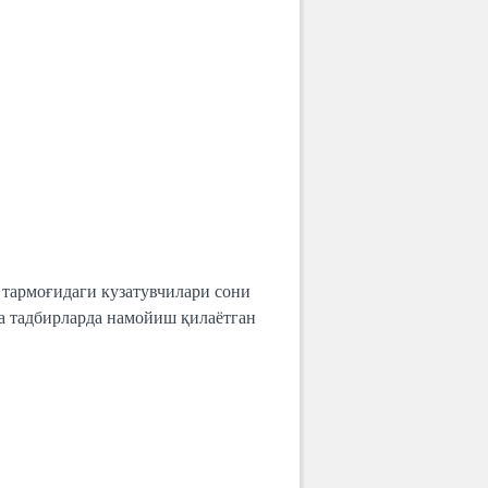
й тармоғидаги кузатувчилари сони
та тадбирларда намойиш қилаётган