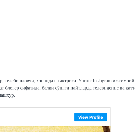
р, телебошловчи, хонанда ва актриса. Унинг Instagram ижтимои
т блогер сифатида, балки сўнгги пайтларда телевидение ва кат
машҳур.