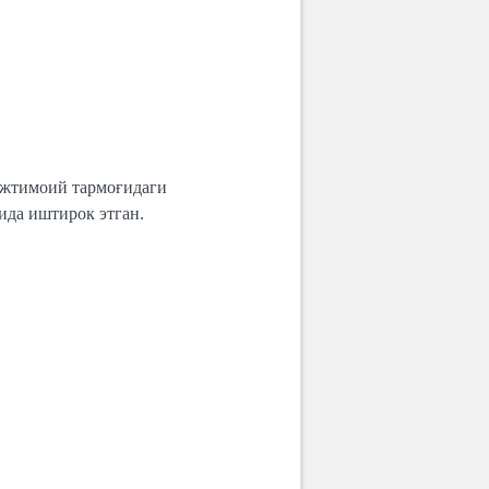
 ижтимоий тармоғидаги
ида иштирок этган.