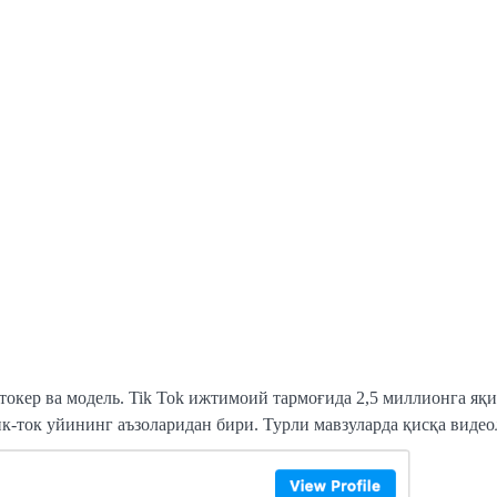
токер ва модель. Tik Tok ижтимоий тармоғида 2,5 миллионга яқ
ик-ток уйининг аъзоларидан бири. Турли мавзуларда қисқа видеол