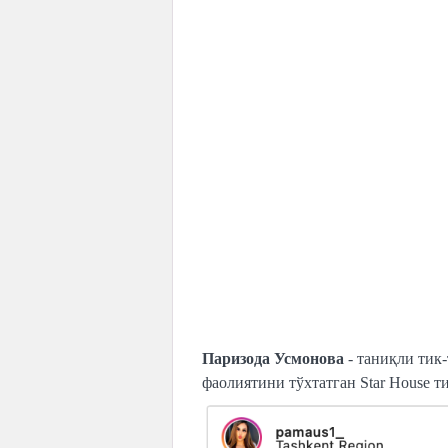
Паризода Усмонова
- таниқли тик-
фаолиятини тўхтатган Star House т