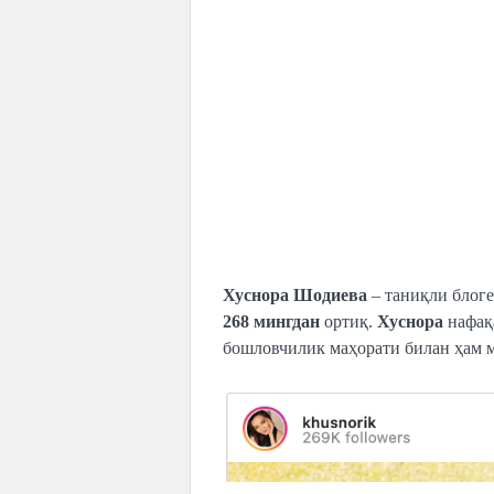
Хуснора Шодиева
– таниқли блоге
268 мингдан
ортиқ.
Хуснора
нафақа
бошловчилик маҳорати билан ҳам 