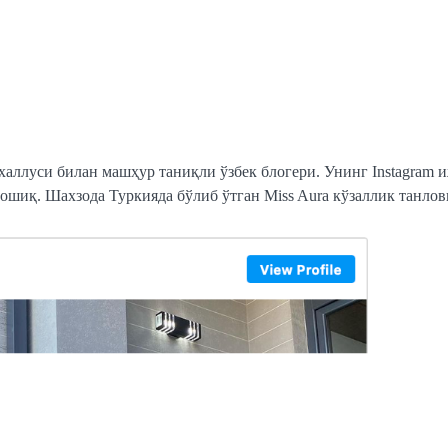
халлуси билан машҳур таниқли ўзбек блогери. Унинг Instagram
ошиқ. Шахзода Туркияда бўлиб ўтган Miss Aura кўзаллик танлов