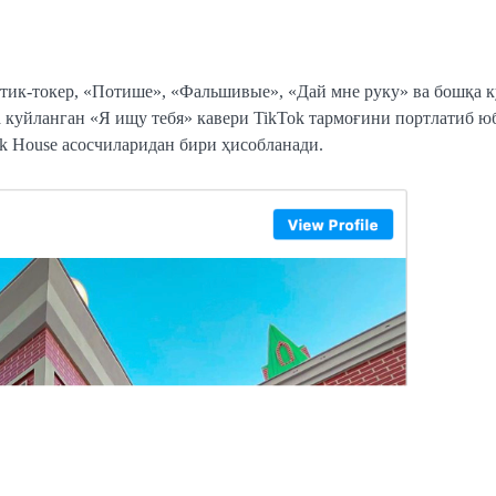
 тик-токер, «Потише», «Фальшивые», «Дай мне руку» ва бошқа 
 куйланган «Я ищу тебя» кавери TikTok тармоғини портлатиб ю
ok House асосчиларидан бири ҳисобланади.