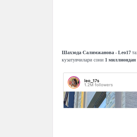
Шахзода Салимжанова - Leo17
та
кузатувчилари сони
1 миллиондан