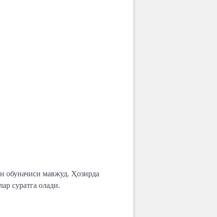
ин обуначиси мавжуд. Ҳозирда
ар суратга олади.