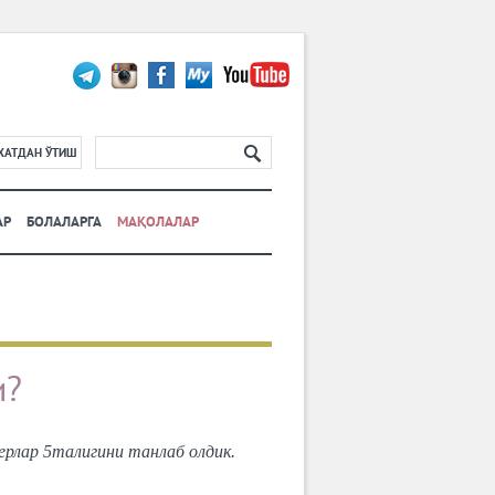
ХАТДАН ЎТИШ
АР
БОЛАЛАРГА
МАҚОЛАЛАР
и?
ерлар 5талигини танлаб олдик.