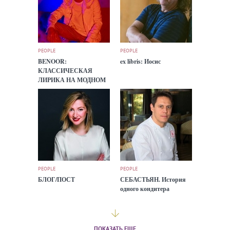
PEOPLE
PEOPLE
BENOOR:
ex libris: Иосис
КЛАССИЧЕСКАЯ
ЛИРИКА НА МОДНОМ
БИТЕ
PEOPLE
PEOPLE
БЛОГ/ПОСТ
СЕБАСТЬЯН. История
одного кондитера
ПОКАЗАТЬ ЕЩЕ