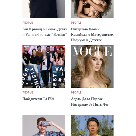
PEOPLE
PEOPLE
Зои Кравиц о Семье, Детях
Интервью Наоми
и Роли в Фильме "Бэтмен"
Кэмпбелл о Материнстве,
Подиуме и Детстве
PEOPLE
PEOPLE
Победители TAF!21
Адель Дала Первое
Интервью За Пять Лет