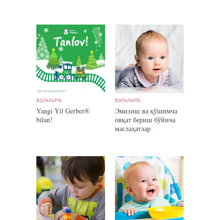
ривожланиши
БОЛАЛАРГА
БОЛАЛАРГА
Yangi Yil Gerber®
Эмизиш ва қўшимча
bilan!
овқат бериш бўйича
маслаҳатлар