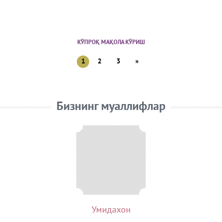
КЎПРОҚ МАҚОЛА КЎРИШ
1
2
3
»
Бизнинг муаллифлар
Умидахон