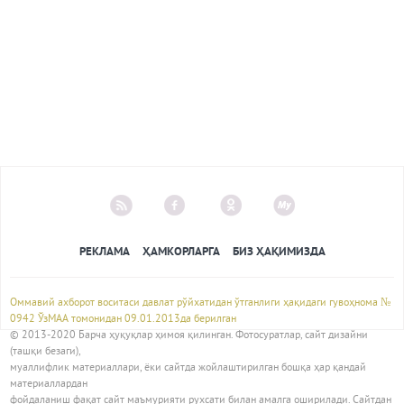
РЕКЛАМА
ҲАМКОРЛАРГА
БИЗ ҲАҚИМИЗДА
Оммавий ахборот воситаси давлат рўйхатидан ўтганлиги ҳақидаги гувоҳнома №
0942 ЎзМАА томонидан 09.01.2013да берилган
© 2013-2020 Барча ҳуқуқлар ҳимоя қилинган. Фотосуратлар, сайт дизайни
(ташқи безаги),
муаллифлик материаллари, ёки сайтда жойлаштирилган бошқа ҳар қандай
материаллардан
фойдаланиш фақат сайт маъмурияти рухсати билан амалга оширилади. Сайтдан