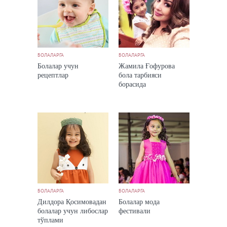
БОЛАЛАРГА
БОЛАЛАРГА
Болалар учун
Жамила Ғофурова
рецептлар
бола тарбияси
борасида
БОЛАЛАРГА
БОЛАЛАРГА
Дилдора Қосимовадан
Болалар мода
болалар учун либослар
фестивали
тўплами