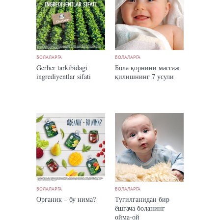
БОЛАЛАРГА
БОЛАЛАРГА
Gerber tarkibidagi
Бола қорнини массаж
ingrediyentlar sifati
қилишнинг 7 усули
БОЛАЛАРГА
БОЛАЛАРГА
Органик – бу нима?
Туғилганидан бир
ёшгача боланинг
ойма-ой