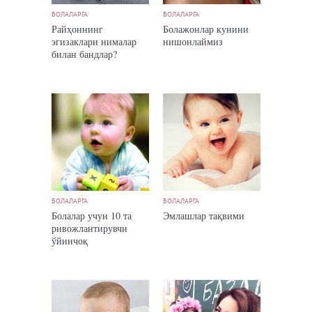
БОЛАЛАРГА
БОЛАЛАРГА
Райҳоннинг
Болажонлар кунини
эгизаклари нималар
нишонлаймиз
билан бандлар?
БОЛАЛАРГА
БОЛАЛАРГА
Болалар учун 10 та
Эмлашлар тақвими
ривожлантирувчи
ўйинчоқ