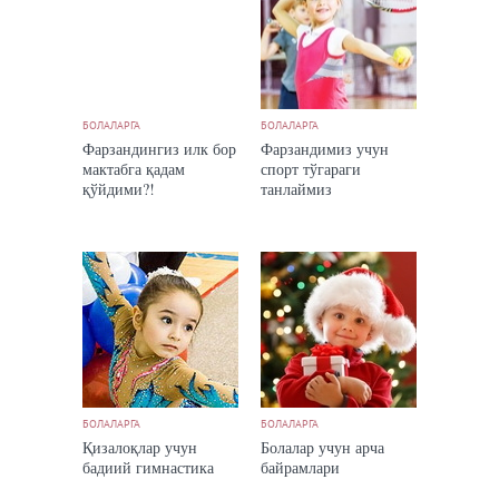
БОЛАЛАРГА
БОЛАЛАРГА
Фарзандингиз илк бор
Фарзандимиз учун
мактабга қадам
спорт тўгараги
қўйдими?!
танлаймиз
БОЛАЛАРГА
БОЛАЛАРГА
Қизалоқлар учун
Болалар учун арча
бадиий гимнастика
байрамлари