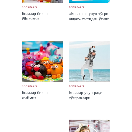
БОЛАЛАРГА
БОЛАЛАРГА
Болалар билан
«Болангиз учун тўғри
ўйнаймиз
овқат» тестидан ўтинг
БОЛАЛАРГА
БОЛАЛАРГА
Болалар билан
Болалар учун рақс
ясаймиз
тўгараклари