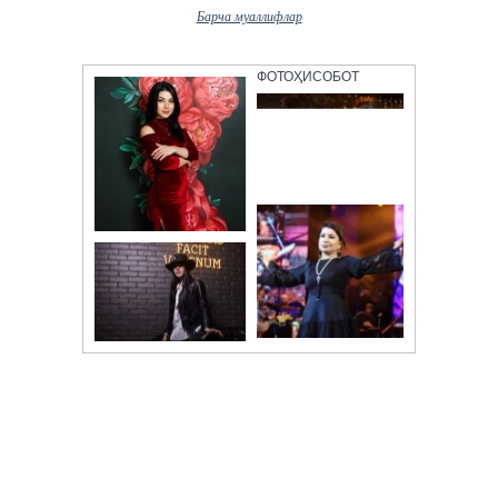
Барча муаллифлар
ФОТОҲИСОБОТ