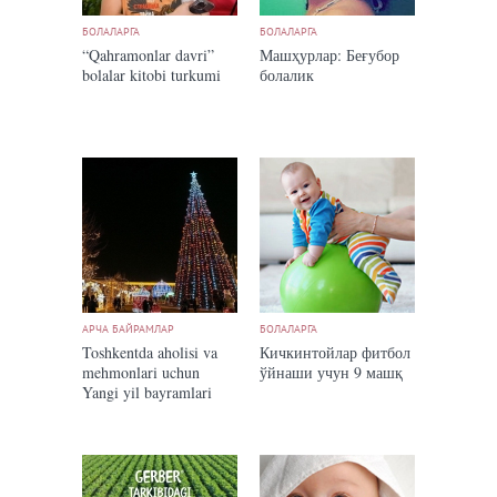
БОЛАЛАРГА
БОЛАЛАРГА
“Qahramonlar davri”
Машҳурлар: Беғубор
bolalar kitobi turkumi
болалик
АРЧА БАЙРАМЛАР
БОЛАЛАРГА
Toshkentda aholisi va
Кичкинтойлар фитбол
mehmonlari uchun
ўйнаши учун 9 машқ
Yangi yil bayramlari