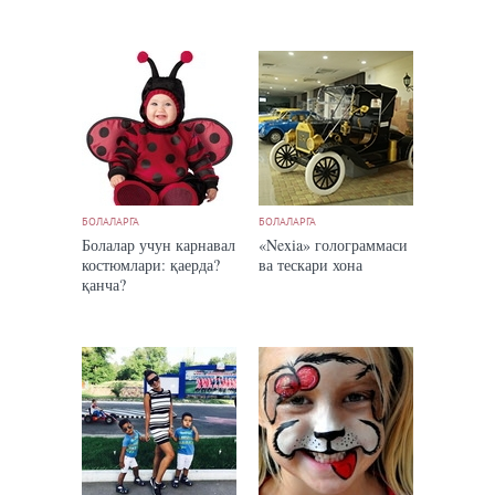
БОЛАЛАРГА
БОЛАЛАРГА
Болалар учун карнавал
«Nexia» голограммаси
костюмлари: қаерда?
ва тескари хона
қанча?