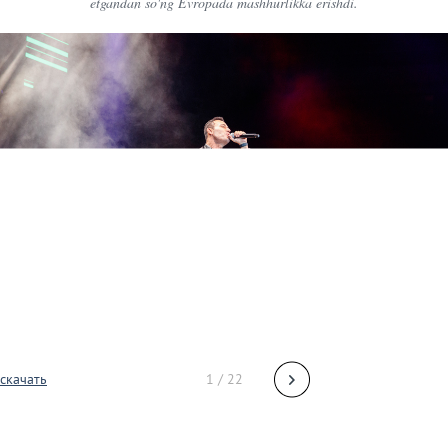
etgandan so'ng Evropada mashhurlikka erishdi.
скачать
1 / 22