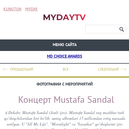
KUNUTUN
MYDAY
МЕНЮ САЙТА
MD CHOICE AWARDS
ПРЕДЫДУЩИЙ
ВСЕ
СЛЕДУЮЩИЙ
ФОТОГРАФИИ С МЕРОПРИЯТИЙ
Концерт Mustafa Sandal
4 Dekabr, Mustafа Sandal (Jonli ijro). Mustafа Sandal eng mashhur turk
qo'shiqchilaridan biri bo'lib, uning albomlari 17 milliondan ortiq nusxada
sotilgan. U "All My Life", "Moonlight" va "Isyankar" qo'shiqlarini ijro