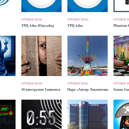
ИГРОВЫЕ ЗОНЫ
ИГРОВЫЕ ЗОНЫ
ИГРОВЫЕ 
ТРЦ Atlas Юнусабад
ТРЦ Atlas
Phantom 
ИГРОВЫЕ ЗОНЫ
ИГРОВЫЕ ЗОНЫ
ИГРОВЫЕ 
10 квеструмов Ташкента
Парк «Анхор-Локомотив»
Sezam Ga