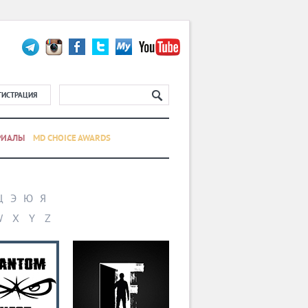
ГИСТРАЦИЯ
РИАЛЫ
MD CHOICE AWARDS
Щ
Э
Ю
Я
W
X
Y
Z