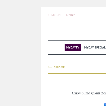
KUNUTUN
MYDAY
MYDAYTV
MYDAY SPECIA
АВВАЛГИ
Смотрите яркий фот