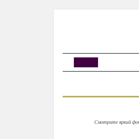
KUNUTUN
MYDAY
MYDAYTV
MYDAY SPECIAL
АВВАЛГИ
Смотрите яркий фот