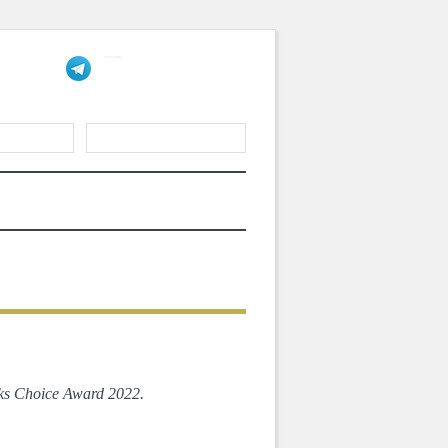
ЎЙХАТДАН
ТИШ
АЛАР
БОЛАЛАРГА
МАҚОЛАЛАР
КЕЙИНГИ
 Choice Award 2022.