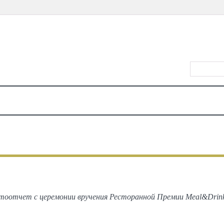
КИРИШ/Р
Ў
ТАҚВИМ
ЖОЙЛАР
ТАОМ
КИНО
ТЕАТР
КОНЦЕРТЛАР
КЎРГАЗМ
ФОТО
MD Choice Award 2022
оотчет с церемонии вручения Ресторанной Премии Meal&Drinks