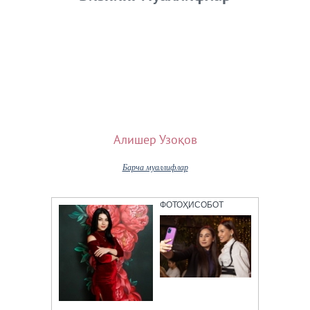
Бизнинг муаллифлар
Алишер Узоқов
Барча муаллифлар
ФОТОҲИСОБОТ