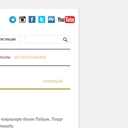
ГИСТРАЦИЯ
РИАЛЫ
MD CHOICE AWARDS
СЛЕДУЮЩИЙ
чиқишлари билан Райҳон, Тоҳир
этишди.