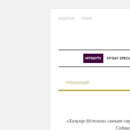
KUNUTUN
MYDAY
MYDAYTV
MYDAY SPECI
ПРЕДЫДУЩИЙ
«Халқлар дўстлиги» санъат са
Содиқо