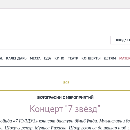
ВХОД/РЕ
AL
КАЛЕНДАРЬ
МЕСТА
ЕДА
КИНО
ТЕАТР
КОНЦЕРТЫ
ДЕТЯМ
МАТЕ
ВСЕ
ФОТОГРАФИИ С МЕРОПРИЯТИЙ
Концерт "7 звёзд"
ройида «7 ЮЛДУЗ» концерт дастури бўлиб ўтди. Мухлисларни ўз 
в, Шохрух репэр, Муниса Ризаева, Шоҳруҳхон ва бошқалар шод 