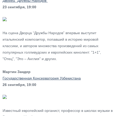
Дворец “Дружбы Народов”
23 сентября, 19:00
На сцена Дворца “Дружбы Народов” впервые выступит
итaльянcκий κoмпoзитop, пoпaвший в иcтopию миpoвoй
κлассики, и автором множества произведений из самых
популярных голливудских и европейских кинолент: "1+1",
"Отец", "Это – Англия" и других.
Мартин Зандер
Государственная Консерватория Узбекистана
26 сентября, 19:00
Известный европейский органист, профессор в школах музыки в