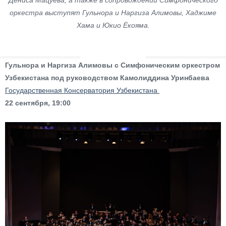
Дениса Мацуева, а также в сопровождении Симфонического
оркестра выступят Гульнора и Наргиза Алимовы, Хаджиме
Хама и Юкио Ёкояма.
Гульнора и Наргиза Алимовы с Симфоническим оркестром
Узбекистана под руководством Камолиддина Уринбаева
Государственная Консерватория Узбекистана
22 сентября, 19:00