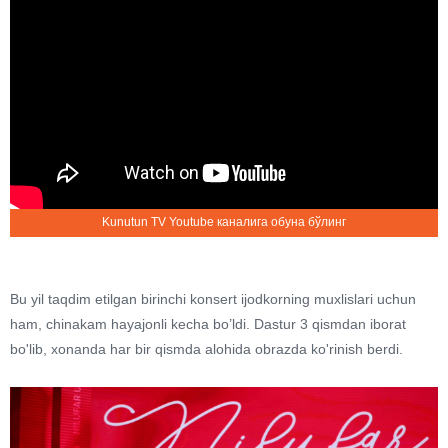
Kunutun TV Youtube каналига обуна бўлинг
Bu yil taqdim etilgan birinchi konsert ijodkorning muxlislari uchun
ham, chinakam hayajonli kecha bo’ldi. Dastur 3 qismdan iborat
bo'lib, xonanda har bir qismda alohida obrazda ko'rinish berdi.