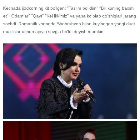
Kechada ijodkorning xit bo'lgan: "Taslim bo'ldim" "Bir kuning baxsh
et" "Odamlar" "Qayt" "Kel ikkimiz" va yana ko'plab qo'shiqlari jarang
sochdi. Romantik xonanda Shohruhxon bilan kuylangan yangi duet
muxlislar uchun ajoyib sovg'a bo'ldi deyish mumkin.