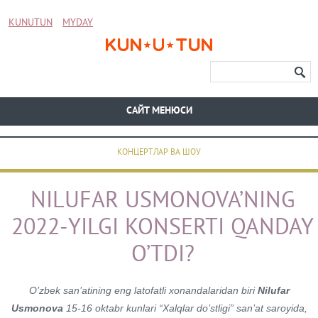
KUNUTUN
MYDAY
CАЙТ МЕНЮСИ
КОНЦЕРТЛАР ВА ШОУ
NILUFAR USMONOVA’NING
2022-YILGI KONSERTI QANDAY
O’TDI?
O’zbek san’atining eng latofatli xonandalaridan biri
Nilufar
Usmonova
15-16 oktabr kunlari “Xalqlar do’stligi” san’at saroyida,