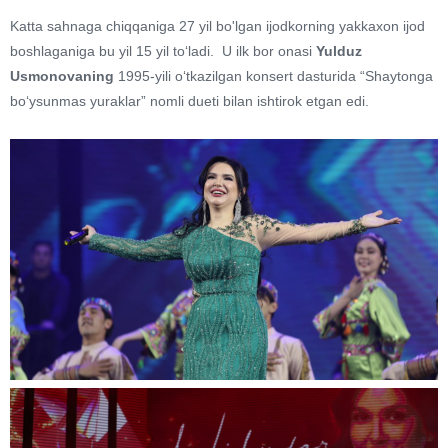
Katta sahnaga chiqqaniga 27 yil bo'lgan ijodkorning yakkaxon ijod
boshlaganiga bu yil 15 yil to‘ladi. U ilk bor onasi
Yulduz
Usmonovaning
1995-yili o‘tkazilgan konsert dasturida “Shaytonga
bo‘ysunmas yuraklar” nomli dueti bilan ishtirok etgan edi.