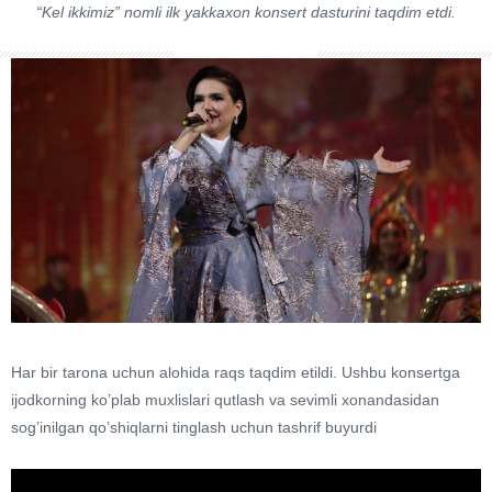
“Kel ikkimiz” nomli ilk yakkaxon konsert dasturini taqdim etdi.​
Har bir tarona uchun alohida raqs taqdim etildi. Ushbu konsertga
ijodkorning ko’plab muxlislari qutlash va sevimli xonandasidan
sog’inilgan qo’shiqlarni tinglash uchun tashrif buyurdi