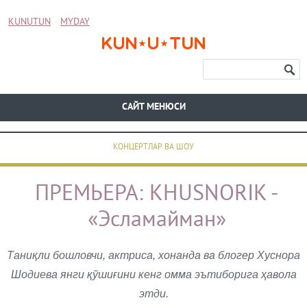
KUNUTUN
MYDAY
CАЙТ МЕНЮСИ
КОНЦЕРТЛАР ВА ШОУ
ПРЕМЬЕРА: KHUSNORIK -
«Эсламайман»
Таниқли бошловчи, актриса, хонанда ва блогер Хуснора
Шодиева янги қўшиғини кенг омма эътиборига ҳавола
этди.