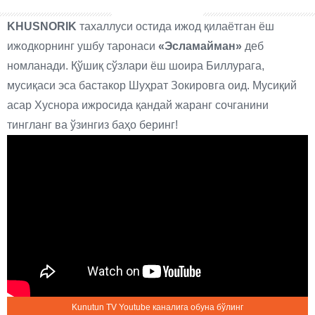
KHUSNORIK
тахаллуси остида ижод қилаётган ёш
ижодкорнинг ушбу таронаси
«Эсламайман»
деб
номланади. Қўшиқ сўзлари ёш шоира Биллурага,
мусиқаси эса бастакор Шуҳрат Зокировга оид. Мусиқий
асар Хуснора ижросида қандай жаранг сочганини
тингланг ва ўзингиз баҳо беринг!
Kunutun TV Youtube каналига обуна бўлинг