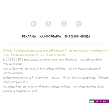
РЕКЛАМА
ҲАМКОРЛАРГА
БИЗ ҲАҚИМИЗДА
Оммавий ахборот воситаси давлат рўйхатидан ўтганлиги ҳақидаги гувоҳнома №
0942 ЎзМАА томонидан 09.01.2013да берилган
© 2013-2020 Барча ҳуқуқлар ҳимоя қилинган. Фотосуратлар, сайт дизайни
(ташқи безаги),
муаллифлик материаллари, ёки сайтда жойлаштирилган бошқа ҳар қандай
материаллардан
фойдаланиш фақат сайт маъмурияти рухсати билан амалга оширилади. Сайтдан
маълумот руҳидаги
ҳар қандай материални олиб бошқа сайтда жойлаштирилганда манбага фаол
ҳавола кўрсатилиши шарт.