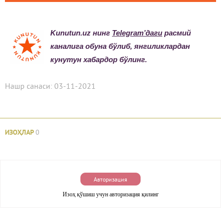
Kunutun.uz нинг
Telegram’даги
расмий
каналига обуна бўлиб, янгиликлардан
кунутун хабардор бўлинг.
Нашр санаси: 03-11-2021
ИЗОҲЛАР
0
Авторизация
Изоҳ қўшиш учун авторизация қилинг