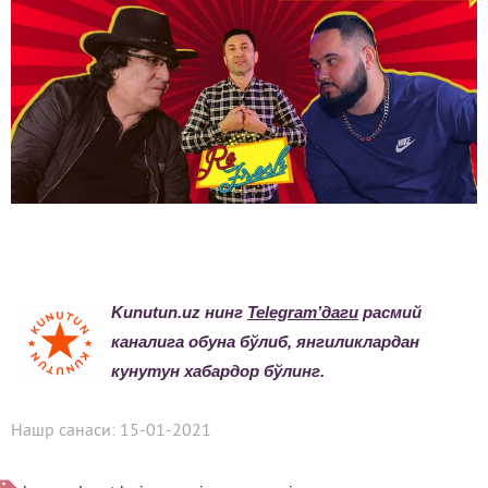
Kunutun.uz нинг
Telegram’даги
расмий
каналига обуна бўлиб, янгиликлардан
кунутун хабардор бўлинг.
Нашр санаси: 15-01-2021