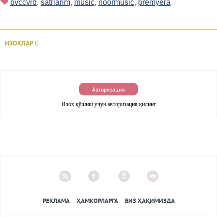
bvccvrd
,
satrlarim
,
music
,
noormusic
,
premyera
ИЗОҲЛАР
0
Авторизация
Изоҳ қўшиш учун авторизация қилинг
РЕКЛАМА
ҲАМКОРЛАРГА
БИЗ ҲАҚИМИЗДА