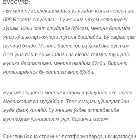
BVCCVRD:
«Бу менинг коллекциямдаги ўз-ўзидан юзага келган иш.
808 Records студияси - бу менинг илҳом келтирувчи
гўшам. Икки соат студияда бўлсам, менинг бошимда
янги қўшиқлар ғоялари туғила бошлайди. Бу сафар ҳам
шундай бўлди. Менинг бастакор ва ҳамфикр дўстим
Beki ўша пайт ёнимдалиги ва тезда ғоямни тушуниб,
мусиқа басталагани менинг омадим бўлди. Биринчи
ноталарданоқ бу хитлиги аниқ бўлди.
Бу композицияда менинг қалбим тўлақонли акс этган.
Меланхолия ва муҳаббат. Трек ҳозирги қўшиқлардан
жуда фарқ қилади. Бу менинг ўзбек эстрадасида
мустаҳкам ўрнашишим учун биринчи қадам».
Синглни барча стриминг-платформаларда, шу жумладан