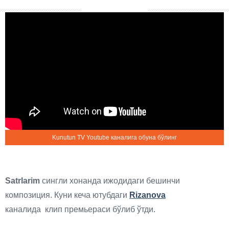
Kunutun TV Youtube каналига обуна бўлинг
Satrlarim
сингли хонанда ижодидаги бешинчи
композиция. Куни кеча ютубдаги
Rizanova
каналида
клип премьераси бўлиб ўтди.