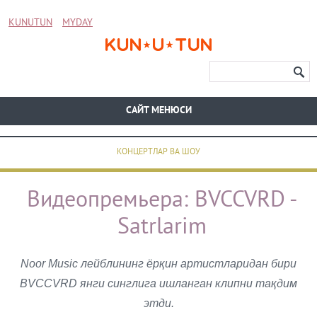
KUNUTUN
MYDAY
CАЙТ МЕНЮСИ
КОНЦЕРТЛАР ВА ШОУ
Видеопремьера: BVCCVRD -
Satrlarim
Noor Music лейблининг ёрқин артистларидан бири
BVCCVRD янги синглига ишланган клипни тақдим
этди.