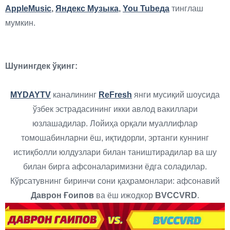
AppleMusic
,
Яндекс Музыка
,
You Tubeда
тинглаш
мумкин.
Шунингдек ўқинг:
MYDAYTV
каналининг
ReFresh
янги мусиқий шоусида
ўзбек эстрадасининг икки авлод вакиллари
юзлашадилар. Лойиҳа орқали муаллифлар
томошабинларни ёш, иқтидорли, эртанги куннинг
истиқболли юлдузлари билан таништирадилар ва шу
билан бирга афсоналаримизни ёдга соладилар.
Кўрсатувнинг биринчи сони қаҳрамонлари: афсонавий
Даврон Ғоипов
ва ёш ижодкор
BVCCVRD
.