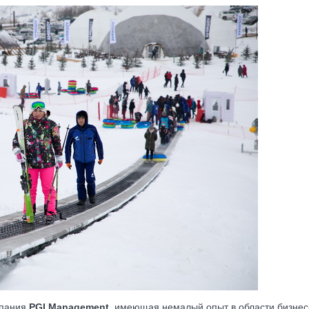
мпания
PGI Management
, имеющая немалый опыт в области бизне