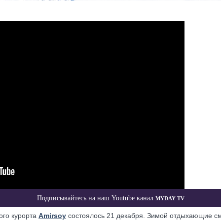
Myday TV
Подписывайтесь на наш Youtube канал
ого курорта
Amirsoy
состоялось 21 декабря. Зимой отдыхающие см