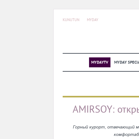
KUNUTUN
MYDAY
MYDAYTV
MYDAY SPECI
AMIRSOY: откры
Горный курорт, отвечающий м
комфортабе