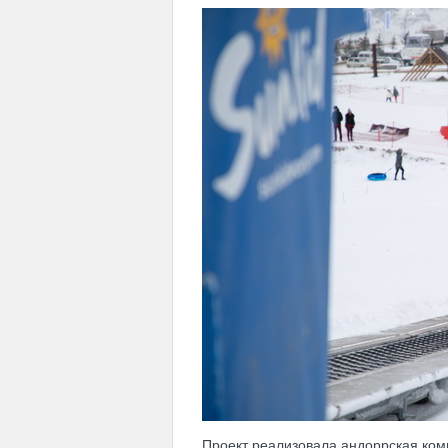
Проект реализовала андоррская ко