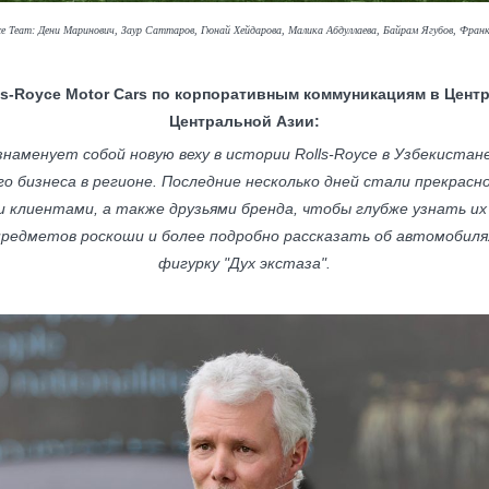
ce Team: Дени Маринович, Заур Саттаров, Гюнай Хейдарова, Малика Абдуллаева, Байрам Ягубов, Фра
ls-Royce Motor Cars по корпоративным коммуникациям в Цент
Центральной Азии:
наменует собой новую веху в истории Rolls-Royce в Узбекиста
го бизнеса в регионе. Последние несколько дней стали прекрас
клиентами, а также друзьями бренда, чтобы глубже узнать их
редметов роскоши и более подробно рассказать об автомобилях
фигурку "Дух экстаза".