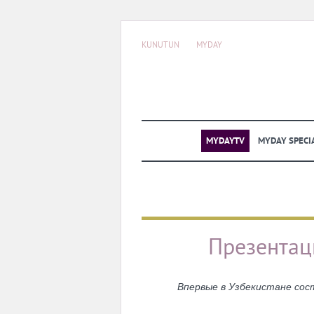
KUNUTUN
MYDAY
MYDAYTV
MYDAY SPECI
Презентаци
Впервые в Узбекистане сос