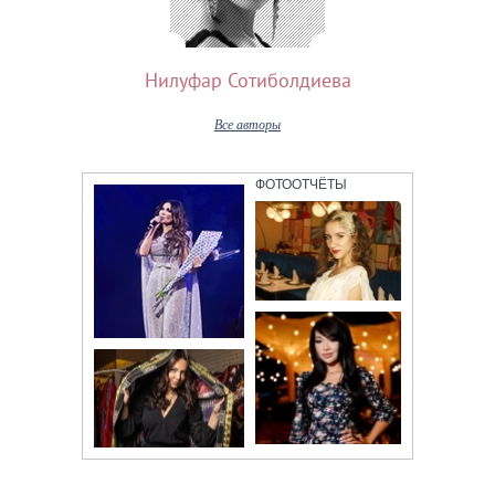
Нилуфар Сотиболдиева
Все авторы
ФОТООТЧЁТЫ