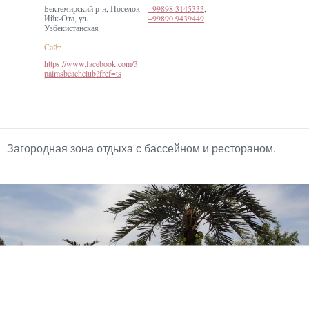
Бектемирский р-н, Поселок
+99898 3145333
,
Ийк-Ота, ул.
+99890 9439449
Узбекистанская
Сайт
https://www.facebook.com/3
palmsbeachclub?fref=ts
Загородная зона отдыха с бассейном и рестораном.