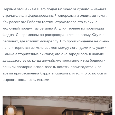
Первым угощением Шеф подал
Pomodoro ripieno
–
нежная
страчателла и фаршированный каперсами и оливками томат.
Как рассказал Роберто гостям,
с
трачателла
это типично
молочный продукт из региона Апулия, точнее из провинции
Фоджа. Со временем он распространился по всему Югу и в
регионах, где готовят моцареллу. Его происхождение не очень
ясно и теряется во мгле времен между легендами и слухами.
Самые авторитетные считают, что оно зародилось в начале
двадцатого века, когда апулийские крестьяне из-за бедности
решили повторно использовать остатки производства и во
время приготовления бурраты смешивали то, что осталось от
сырного теста, со сливками.